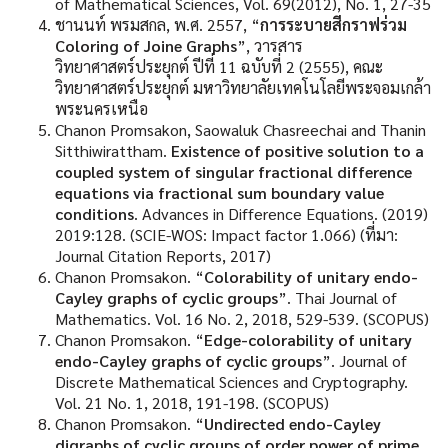
of Mathematical Sciences, Vol. 69(2012), No. 1, 27-35
ชานนท์
พรมสกล
,
พ
.
ศ
. 2557, “
การระบายสีกราฟร่วม
Coloring of Joine Graphs
”,
วารสาร
วิทยาศาสตร์ประยุกต์
ปีที่
11
ฉบับที่
2 (2555),
คณะ
วิทยาศาสตร์ประยุกต์
มหาวิทยาลัยเทคโนโลยีพระจอมเกล้า
พระนครเหนือ
Chanon Promsakon, Saowaluk Chasreechai and Thanin
Sitthiwirattham.
Existence of positive solution to a
coupled system of singular fractional difference
equations via fractional sum boundary value
conditions
. Advances in Difference Equations. (2019)
2019:128. (SCIE-WOS: Impact factor 1.066) (
ที่มา
:
Journal Citation Reports, 2017)
Chanon Promsakon. “
Colorability of unitary endo-
Cayley graphs of cyclic groups
”. Thai Journal of
Mathematics. Vol. 16 No. 2, 2018, 529-539. (SCOPUS)
Chanon Promsakon. “
Edge-colorability of unitary
endo-Cayley graphs of cyclic groups
”. Journal of
Discrete Mathematical Sciences and Cryptography.
Vol. 21 No. 1, 2018, 191-198. (SCOPUS)
Chanon Promsakon. “
Undirected endo-Cayley
digraphs of cyclic groups of order power of prime