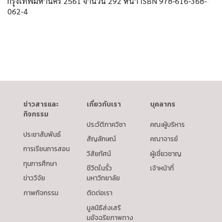
กรุงเทพมหานคร
2561
จำนวน
292
หน้า
ISBN 978-616-368-
062-4
ข่าวสารและ
เกี่ยวกับเรา
บุคลากร
กิจกรรม
ประวัติภาควิชา
คณะผู้บริหาร
ประชาสัมพันธ์
สัญลักษณ์
คณาจารย์
การเรียนการสอน
วิสัยทัศน์
ผู้เชี่ยวชาญ
ทุนการศึกษา
ชีวิตในรั้ว
เจ้าหน้าที่
ข่าววิจัย
มหาวิทยาลัย
ภาพกิจกรรม
ติดต่อเรา
มูลนิธิส่งเสริ
มอัจฉริยภาพทาง