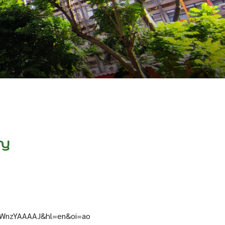
ุญ
MxJWnzYAAAAJ&hl=en&oi=ao