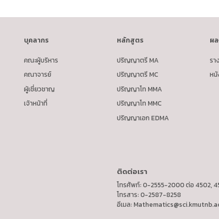
บุคลากร
หลักสูตร
ผล
คณะผู้บริหาร
ปริญญาตรี MA
ราง
คณาจารย์
ปริญญาตรี MC
หนั
ผู้เชี่ยวชาญ
ปริญญาโท MMA
เจ้าหน้าที่
ปริญญาโท MMC
ปริญญาเอก EDMA
ติดต่อเรา
โทรศัพท์: 0-2555-2000 ต่อ 4502, 
โทรสาร: 0-2587-8258
อีเมล:
Mathematics@sci.kmutnb.ac