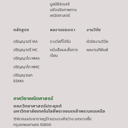
มูลนิธิส่งเสริ
มอัจฉริยภาพทาง
คณิตศาสตร์
หลักสูตร
ผลงานของเรา
งานวิจัย
ปริญญาตรี MA
รางวัลที่ได้รับ
หัวข้องานวิจัย
ปริญญาตรี MC
หนังสือและสื่อการ
ผลงานตีพิมพ์
เรียน
ปริญญาโท MMA
ปริญญาโท MMC
ปริญญาเอก
EDMA
ภาควิชาคณิตศาสตร์
คณะวิทยาศาสตร์ประยุกต์
มหาวิทยาลัยเทคโนโลยีพระจอมเกล้าพระนครเหนือ
1518 ถนนประชาราษฎร์1 แขวงวงศ์สว่าง เขตบางซื่อ
กรุงเทพมหานคร 10800