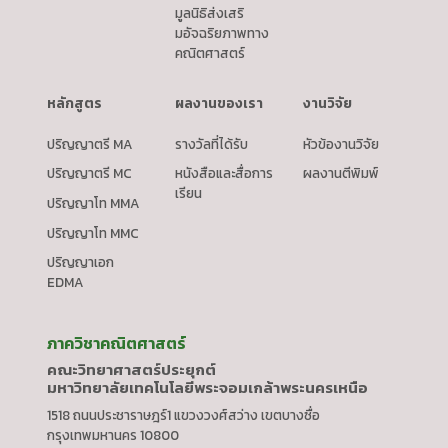
มูลนิธิส่งเสริ
มอัจฉริยภาพทาง
คณิตศาสตร์
หลักสูตร
ผลงานของเรา
งานวิจัย
ปริญญาตรี MA
รางวัลที่ได้รับ
หัวข้องานวิจัย
ปริญญาตรี MC
หนังสือและสื่อการ
ผลงานตีพิมพ์
เรียน
ปริญญาโท MMA
ปริญญาโท MMC
ปริญญาเอก
EDMA
ภาควิชาคณิตศาสตร์
คณะวิทยาศาสตร์ประยุกต์
มหาวิทยาลัยเทคโนโลยีพระจอมเกล้าพระนครเหนือ
1518 ถนนประชาราษฎร์1 แขวงวงศ์สว่าง เขตบางซื่อ
กรุงเทพมหานคร 10800