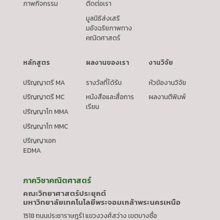
ภาพกิจกรรม
ติดต่อเรา
มูลนิธิส่งเสริ
มอัจฉริยภาพทาง
คณิตศาสตร์
หลักสูตร
ผลงานของเรา
งานวิจัย
ปริญญาตรี MA
รางวัลที่ได้รับ
หัวข้องานวิจัย
ปริญญาตรี MC
หนังสือและสื่อการ
ผลงานตีพิมพ์
เรียน
ปริญญาโท MMA
ปริญญาโท MMC
ปริญญาเอก
EDMA
ภาควิชาคณิตศาสตร์
คณะวิทยาศาสตร์ประยุกต์
มหาวิทยาลัยเทคโนโลยีพระจอมเกล้าพระนครเหนือ
1518 ถนนประชาราษฎร์1 แขวงวงศ์สว่าง เขตบางซื่อ