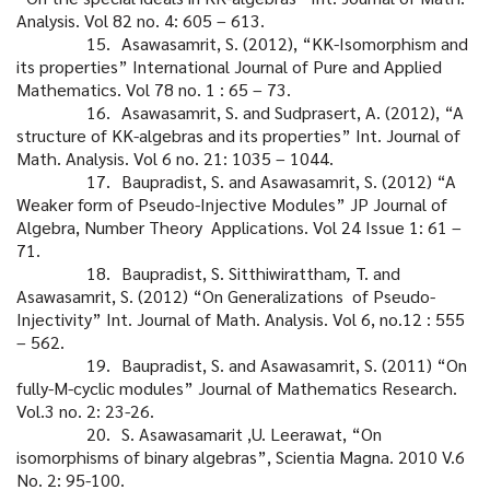
Analysis. Vol 82 no. 4: 605 – 613.
15.
Asawasamrit, S. (2012), “KK-Isomorphism and
its properties” International Journal
of Pure and Applied
Mathematics. Vol 78 no. 1 : 65 – 73.
16.
Asawasamrit, S. and Sudprasert, A. (2012), “A
structure of KK-algebras and its
properties” Int. Journal of
Math. Analysis. Vol 6 no. 21: 1035 – 1044.
17.
Baupradist, S. and Asawasamrit, S. (2012) “A
Weaker form of Pseudo-Injective
Modules” JP Journal of
Algebra, Number Theory Applications.
Vol 24 Issue 1: 61 –
71.
18.
Baupradist, S. Sitthiwirattham
,
T. and
Asawasamrit, S. (2012) “On Generalizations
of Pseudo-
Injectivity” Int. Journal of Math. Analysis. Vol 6, no.12 : 555
– 562.
19.
Baupradist, S. and Asawasamrit, S. (2011) “On
fully-M-cyclic modules” Journal of
Mathematics Research.
Vol.3 no. 2: 23-26.
20.
S. Asawasamarit ,U. Leerawat, “On
isomorphisms of binary algebras”, Scientia Magna.
2010 V.6
No. 2: 95-100.