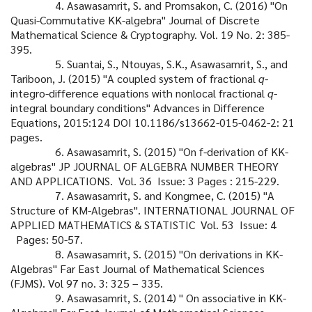
4. Asawasamrit, S. and Promsakon, C. (2016) "On
Quasi-Commutative KK-algebra"
Journal of Discrete
Mathematical Science & Cryptography. Vol. 19 No. 2: 385-
395.
5. Suantai, S., Ntouyas, S.K., Asawasamrit, S., and
Tariboon, J. (2015)
"A coupled system of fractional
q
-
integro-difference equations with nonlocal
fractional
q
-
integral boundary conditions" Advances in Difference
Equations,
2015:124 DOI 10.1186/s13662-015-0462-2: 21
pages.
6. Asawasamrit, S. (2015) "On f-derivation of KK-
algebras" JP JOURNAL OF ALGEBRA
NUMBER THEORY
AND APPLICATIONS. Vol. 36 Issue: 3 Pages : 215-229.
7. Asawasamrit, S. and Kongmee, C. (2015) "A
Structure of KM-Algebras".
INTERNATIONAL JOURNAL OF
APPLIED MATHEMATICS & STATISTIC
Vol. 53 Issue: 4
Pages: 50-57.
8. Asawasamrit, S. (2015) "On derivations in KK-
Algebras" Far East Journal of
Mathematical Sciences
(FJMS). Vol 97 no. 3: 325 – 335.
9. Asawasamrit, S. (2014) " On associative in KK-