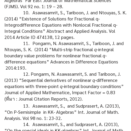
Algebras" Far East Journal of
Mathematical Sciences
(FJMS). Vol 92 no. 1: 19 – 28.
10.
Asawasamrit, S., Tariboon, J. and Ntouyas, S. K.
(2014) “Existence of Solutions for
Fractional q-
Integrodifference Equations with Nonlocal Fractional q-
Integral
Conditions” Abstract and Applied Analysis. Vol
2014
Article ID 474138, 12 pages.
11.
Pongarm, N. Asawasamrit, S., Tariboon, J. and
Ntouyas, S. K. (2014)
“Multi-strip fractional
q
-integral
boundary value problems for nonlinear
fractional
q
-
difference equations” Advances in Difference Equations
2014:193
.
12. Pongarm, N. Asawasamrit, S. and Tariboon, J.
(2013)
“Sequential derivatives of nonlinear
q
-difference
equations with
three-point
q
-integral boundary conditions”
Journal of Applied Mathematice,
Impact Factor = 0.83
: Journal Citation Reports, 2012).
(ที่มา
13.
Asawasamrit, S., and Sudprasert, A. (2013),
“On P-Semisimple in KK- Algebras”
Int. Journal of Math.
Analysis. Vol 98 no. 1: 23-32.
14.
Asawasamrit, S., and Sudprasert, A. (2013),
“On the special ideals in KK-algebras”
Int. Journal of Math.