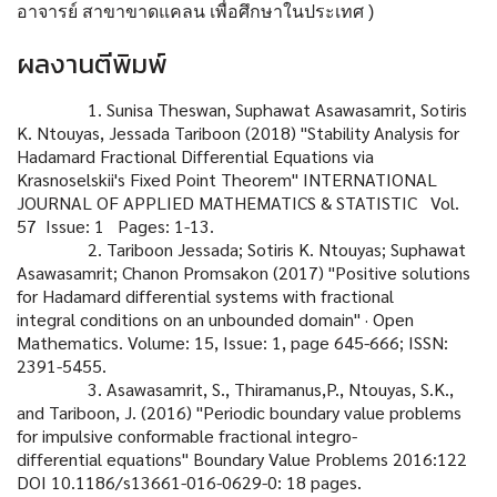
อาจารย์ สาขาขาดแคลน เพื่อศึกษาในประเทศ
)
ผลงานตีพิมพ์
1. Sunisa Theswan, Suphawat Asawasamrit, Sotiris
K. Ntouyas, Jessada Tariboon (2018)
"Stability Analysis for
Hadamard Fractional Differential Equations via
Krasnoselskii's
Fixed Point Theorem" INTERNATIONAL
JOURNAL OF APPLIED MATHEMATICS &
STATISTIC Vol.
57 Issue: 1 Pages: 1-13.
2. Tariboon Jessada; Sotiris K. Ntouyas; Suphawat
Asawasamrit; Chanon Promsakon
(2017) "Positive solutions
for Hadamard differential systems with fractional
integral
conditions on an unbounded domain" · Open
Mathematics. Volume: 15, Issue: 1,
page 645-666; ISSN:
2391-5455.
3. Asawasamrit, S., Thiramanus,P., Ntouyas, S.K.,
and Tariboon, J. (2016) "Periodic
boundary value problems
for impulsive conformable fractional integro-
differential
equations" Boundary Value Problems 2016:122
DOI 10.1186/s13661-016-0629-0:
18 pages.