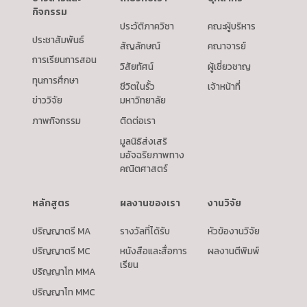
กิจกรรม
ประวัติภาควิชา
คณะผู้บริหาร
ประชาสัมพันธ์
สัญลักษณ์
คณาจารย์
การเรียนการสอน
วิสัยทัศน์
ผู้เชี่ยวชาญ
ทุนการศึกษา
ชีวิตในรั้ว
เจ้าหน้าที่
ข่าววิจัย
มหาวิทยาลัย
ภาพกิจกรรม
ติดต่อเรา
มูลนิธิส่งเสริ
มอัจฉริยภาพทาง
คณิตศาสตร์
หลักสูตร
ผลงานของเรา
งานวิจัย
ปริญญาตรี MA
รางวัลที่ได้รับ
หัวข้องานวิจัย
ปริญญาตรี MC
หนังสือและสื่อการ
ผลงานตีพิมพ์
เรียน
ปริญญาโท MMA
ปริญญาโท MMC