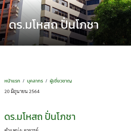
ดร.มโหสถ ปั่นโภชา
หน้าแรก
บุคลากร
ผู้เชี่ยวชาญ
20 มิถุนายน 2564
ดร.มโหสถ ปั่นโภชา
ตำแหน่ง: อาจารย์